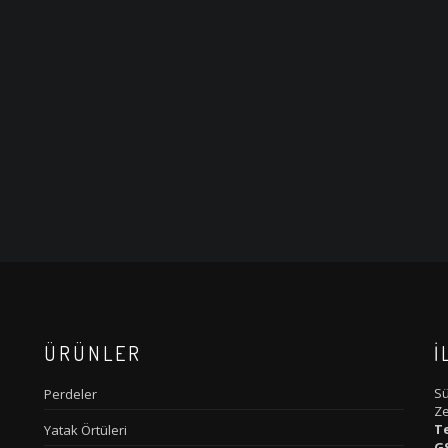
ÜRÜNLER
İ
Sü
Perdeler
Ze
T
Yatak Örtüleri
G