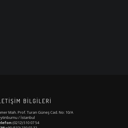
LETIŞIM BILGILERI
mer Mah. Prof. Turan Güneş Cad. No: 10/A
ytinburnu / İstanbul
elefon:
(0212) 510 07 54
SM:
+90 (532) 230 02 32